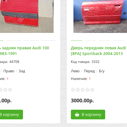
 задняя правая Audi 100
Дверь передняя левая Audi
1983-1991
[8PA] Sportback 2004-2013
44708
3332
Право
Зад
Лево
Перед
Б/у
1
1
.00р.
3000.00р.
В корзину
В корзину