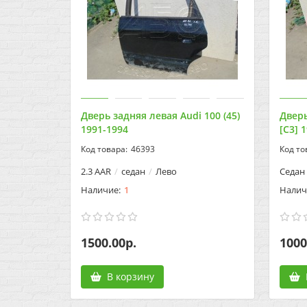
Дверь задняя левая Audi 100 (45)
Дверь
1991-1994
[C3] 
46393
2.3 AAR
седан
Лево
Седан
1
1500.00р.
1000
В корзину