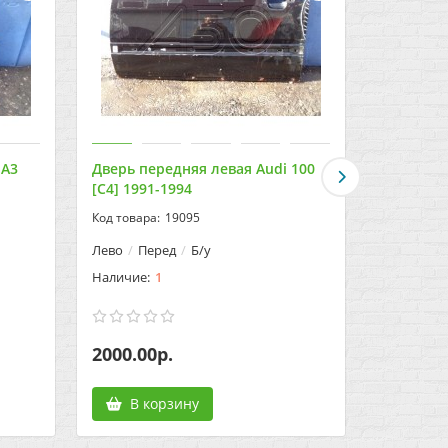
 A3
Дверь передняя левая Audi 100
Дверь пе
[C4] 1991-1994
[C4] 1991
19095
Лево
Перед
Б/у
Право
П
1
2000.00р.
2000.00
В корзину
В к