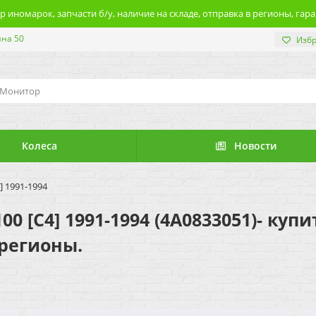
 иномарок, запчасти б/у, наличие на складе, отправка в регионы, гара
ина 50
Изб
Колеса
Новости
] 1991-1994
00 [C4] 1991-1994 (4A0833051)- куп
 регионы.