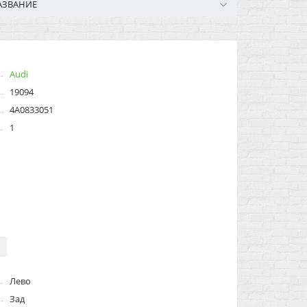
АЗВАНИЕ
Audi
19094
4A0833051
1
Лево
Зад