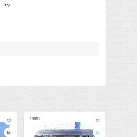
Б/у
19095
19093